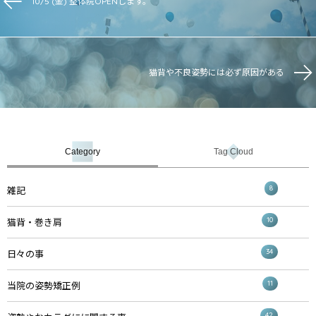
10/5 (金) 整体院OPENします。
猫背や不良姿勢には必ず原因がある
Category
Tag Cloud
8
雑記
10
猫背・巻き肩
34
日々の事
11
当院の姿勢矯正例
42