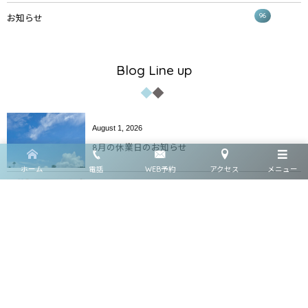
96
お知らせ
Blog Line up
August
1
,
2026
8月の休業日のお知らせ
ホーム
電話
WEB予約
アクセス
メニュー
June
30
,
2026
2026年7月休業日のお知らせ
June
23
,
2026
ストレートネックが改善しないのは「小胸筋」が原
因かもしれません｜OT×姿勢矯正士が解説