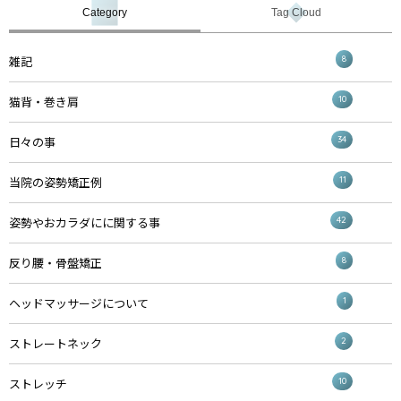
Category
Tag Cloud
8
雑記
10
猫背・巻き肩
34
日々の事
11
当院の姿勢矯正例
42
姿勢やおカラダにに関する事
8
反り腰・骨盤矯正
1
ヘッドマッサージについて
2
ストレートネック
10
ストレッチ