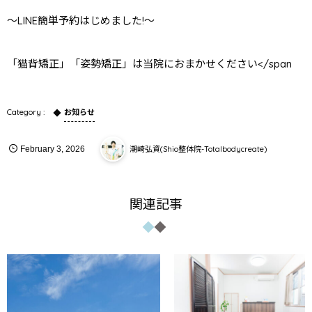
～LINE簡単予約はじめました!～
「猫背矯正」「姿勢矯正」は当院におまかせください</span
お知らせ
潮崎弘資(Shio整体院-Totalbodycreate)
February
3
,
2026
関連記事