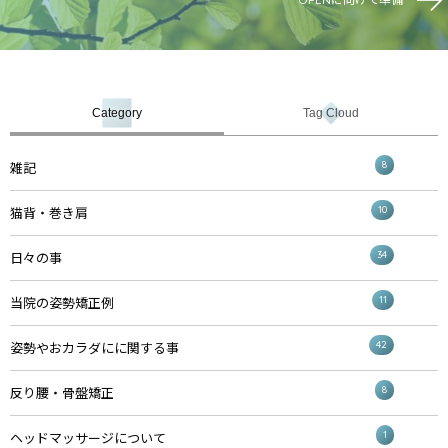
Category
Tag Cloud
8
雑記
10
猫背・巻き肩
34
日々の事
11
当院の姿勢矯正例
42
姿勢やおカラダにに関する事
8
反り腰・骨盤矯正
1
ヘッドマッサージについて