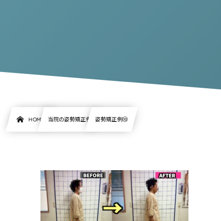
HOME
当院の姿勢矯正例
姿勢矯正例⑩