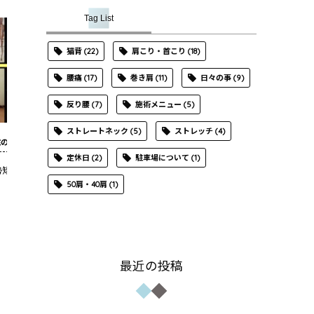
Tag List
猫背
(22)
肩こり・首こり
(18)
腰痛
(17)
巻き肩
(11)
日々の事
(9)
反り腰
(7)
施術メニュー
(5)
ストレートネック
(5)
ストレッチ
(4)
院の姿勢矯正例
当院の姿勢矯正例
定休日
(2)
駐車場について
(1)
勢矯正例⑦
姿勢矯正例⑥
50肩・40肩
(1)
最近の投稿