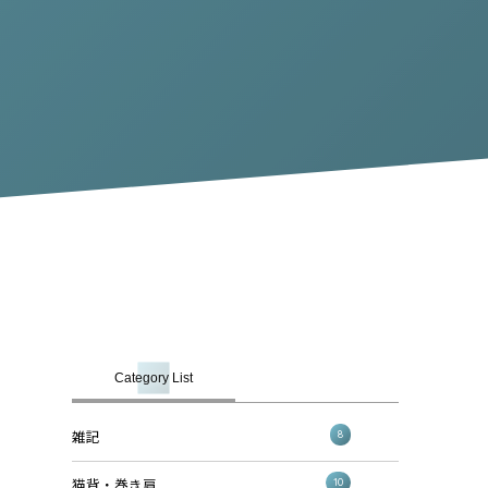
Category List
8
雑記
10
猫背・巻き肩