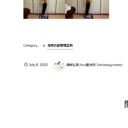
当院の姿勢矯正例
潮崎弘資(Shio整体院-Totalbodycreate)
July
8
,
2020