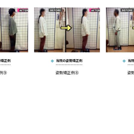
勢矯正例
当院の姿勢矯正例
当
例⑨
姿勢矯正例⑧
姿